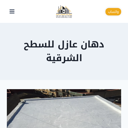
لتجاوز
لى
واتساب
لمحتوى
دهان عازل للسطح
الشرقية