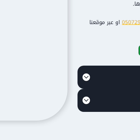
ا.
05072
او عبر ⁦ موقعنا