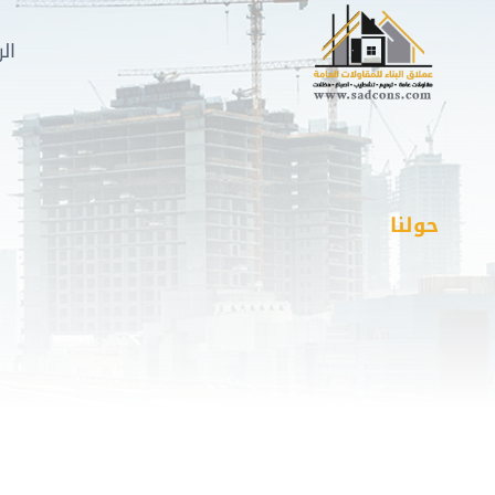
لتجاوز
لى
ال
لمحتوى
حولنا