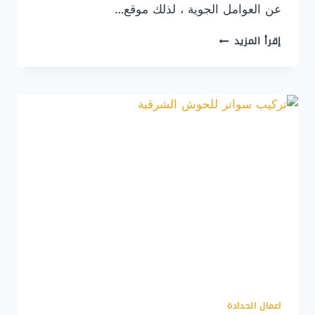
عن العوامل الجوية ، لذلك موقع…
تركيب
إقرأ المزيد
مظلة
سيارة
بالخبر
ت
:
0507290561
صيانة
مظلات
السيارات
القطيف
اعمال الحدادة