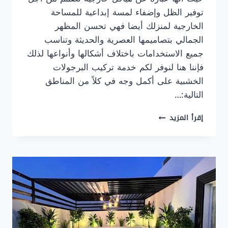
توفير الظل وإضفاء لمسة إبداعية للمساحة
الخارجية لمنزلك أيضا فهي تحسن المظهر
الجمالي بتصاميمها العصرية والحديثة وتناسب
جميع الاستخدامات باختلاف أشكالها وأنواعها لذلك
فإننا هنا لنوفر لكم خدمة تركيب البرجولات
الخشبية على أكمل وجه في كلاً من المناطق
التالية:…
تركيب
إقرأ المزيد
برجولات
خشبية
الشرقية
ت:
0507290561
تفصيل
برجولات
خشب
القطيف