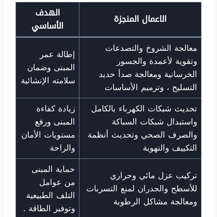
الهدف
الاعمال المنجزة
الأساسي
معالجة الشروخ والتصدعات
إطالة عمر
وتقوية لأعمدة والجسور
المبنى وضمان
الخرسانية ومعالجة صدأ حديد
سلامته الإنشائية
التسليح ، وترميم الأساسات
تحديث شبكات الكهرباء بالكامل
زيادة كفاءة
واستبدال شبكات السباكة
المبنى ورفع
والصرف الصحي وتحديث أنظمة
مستويات الأمان
التكييف والتهوية
والراحة
حماية المبنى
تركيب عزل مائي وحراري
من عوامل
للأسطح والجدران لمنع التسربات
التلف الطبيعية
ومعالجة مشاكل الرطوبة
وتوفير الطاقة .