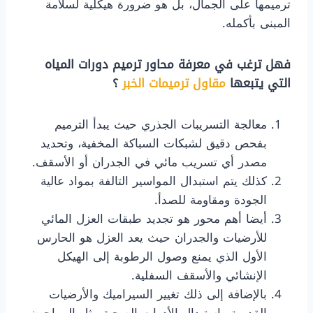
ترميمها على الجمال، بل هو ضرورة هيكلية لسلامة
المبنى بأكمله.
​فهل ترغب في معرفة محاور ترميم دورات المياه
التي يتبعها
مقاول ترميمات الخبر
؟
​معالجة التسريبات الجذري حيث يبدأ الترميم
بفحص دقيق لشبكات السباكة المخفية، وتحديد
مصدر أي تسريب مائي في الجدران أو الأسقف.
كذلك يتم استبدال المواسير التالفة بمواد عالية
الجودة ومقاومة للصدأ.
​أيضا أهم محور هو تجديد طبقات العزل المائي
للأرضيات والجدران حيث يعد العزل هو الحارس
الأول الذي يمنع وصول الرطوبة إلى الهيكل
الإنشائي والأسقف السفلية.
​بالإضافة إلى ذلك تغيير السيراميك والأرضيات
القديمة واستبدال الأدوات الصحية مثل المراحيض